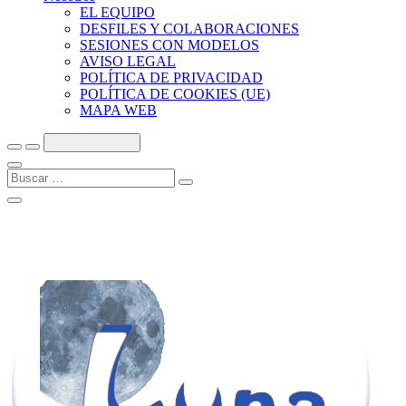
EL EQUIPO
DESFILES Y COLABORACIONES
SESIONES CON MODELOS
AVISO LEGAL
POLÍTICA DE PRIVACIDAD
POLÍTICA DE COOKIES (UE)
MAPA WEB
Buscar
…
Cerrar
el
menú
de
la
barra
lateral